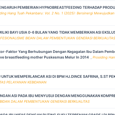
ENGARUH PEMBERIAN HYPNOBREASTFEEDING TERHADAP PRODUKSI
ding Hang Tuah Pekanbaru: Vol. 2 No. 1 (2025): Bersinergi Mewujudkan 
ILIKI BAYI USIA 0-6 BULAN YANG TIDAK MEMBERIKAN ASI EKS
 PROFESIONALISME BIDAN DALAM PEMBENTUKAN GENERASI BERKUALITA
tor-Faktor Yang Berhubungan Dengan Kegagalan Ibu Dalam Pember
sive breastfeeding mother Puskesmas Melur In 2014
,
Prosiding Han
 UNTUK MEMPERLANCAR ASI DI BPM HJ.DINCE SAFRINA, S.ST P
TAS PELAYANAN KEBIDANAN
GAN ASI PADA IBU MENYUSUI DENGAN MENGGUNAKAN KOMPRES 
ME BIDAN DALAM PEMBENTUKAN GENERASI BERKUALITAS
ADA IBU NIFAS DENGAN PUTING SUSU TERBENAM GRADE I DI BP