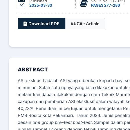
Published
Vol. 2 No. 1 (2025)
2025-03-30
PAGES 277-286
Download PDF
Cite Article
ABSTRACT
ASI eksklusif adalah ASI yang diberikan kepada bayi s
minuman. Salah satu upaya yang bisa dilakukan untuk 
melahirkan dapat dilakukan dengan cara Teknik Marmet
cakupan dari pemberian ASI eksklusif dalam wilayah 
40,23%. Penelitian ini bertujuan untuk mengetahui P
PMB Rosita Kota Pekanbaru Tahun 2024. Jenis penelitian
desain
one group pre-test post-test
. Sampel dalam pen
jumlah sampel 17 orang dengan teknik sampling den