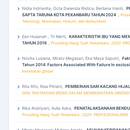
Nidia Indrianita, Octa Dwienda Ristica, Berliana Irianti,
P
SAPTA TARUNA KOTA PEKANBARU TAHUN 2024
,
Prosi
Teknologi, Kesehatan, Hukum, dan Komunikasi
Een Husanah , Tri Merti,
KARAKTERISTIK IBU YANG MEM
TAHUN 2016
,
Prosiding Hang Tuah Pekanbaru: 2020:
Novita Lusiana, Miratu Megasari, Eka Maya Saputri,
Fak
Tahun 2014: Factors Associated With Failure In exclu
kesehatan global
Rita Afni, Risa Pitriani,
PEMBERIAN SARI KACANG HIJAU
DAN TANTANGAN BIDAN DALAM MENINGKATKAN SINERGI
Rika Andriyani, Aulia Aska,
PENATALAKSANAAN BENDUN
Prosiding Hang Tuah Pekanbaru: 2020: PROFESIONALIS
Miratu Megasari, Mutiara Amelia,
ASUHAN KEBIDANAN P