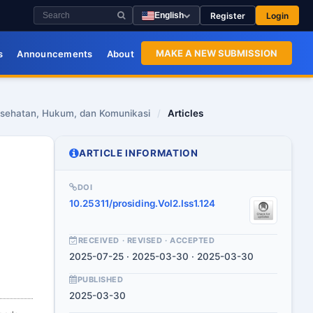
Register
Login
English
MAKE A NEW SUBMISSION
s
Announcements
About
 Kesehatan, Hukum, dan Komunikasi
/
Articles
ARTICLE INFORMATION
DOI
10.25311/prosiding.Vol2.Iss1.124
RECEIVED · REVISED · ACCEPTED
2025-07-25 · 2025-03-30 · 2025-03-30
PUBLISHED
2025-03-30