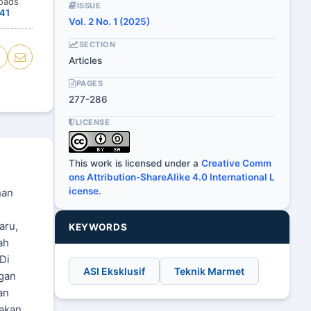
oads
ISSUE
41
Vol. 2 No. 1 (2025)
SECTION
Articles
PAGES
277-286
LICENSE
This work is licensed under a
Creative Comm
ons Attribution-ShareAlike 4.0 International L
icense
.
han
aru,
KEYWORDS
ah
Di
ASI Eksklusif
Teknik Marmet
gan
an
akan