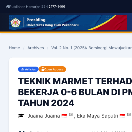
Publisher Home
|
e-ISSN
2777-1466
Home
/
Archives
/
Vol. 2 No. 1 (2025): Bersinergi Mewujudka
Articles
Open Access
TEKNIK MARMET TERHADA
BEKERJA 0-6 BULAN DI 
TAHUN 2024
Juaina Juaina
,
Eka Maya Saputri