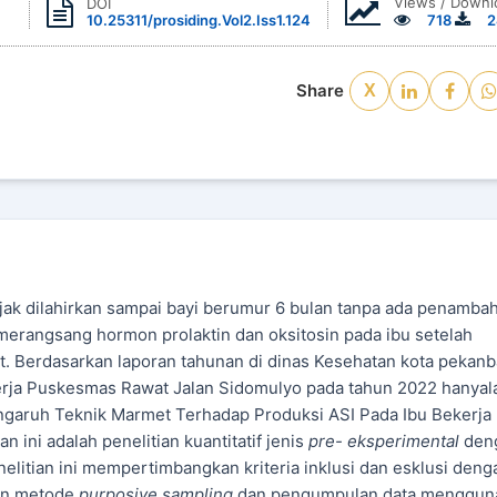
Views / Downl
DOI
10.25311/prosiding.Vol2.Iss1.124
718
2
Share
X
ejak dilahirkan sampai bayi berumur 6 bulan tanpa ada penamba
merangsang hormon prolaktin dan oksitosin pada ibu setelah
. Berdasarkan laporan tahunan di dinas Kesehatan kota pekanb
kerja Puskesmas Rawat Jalan Sidomulyo pada tahun 2022 hanyal
engaruh Teknik Marmet Terhadap Produksi ASI Pada Ibu Bekerja 
 ini adalah penelitian kuantitatif jenis
pre- eksperimental
den
elitian ini mempertimbangkan kriteria inklusi dan esklusi deng
gan metode
purposive sampling
dan pengumpulan data menggun