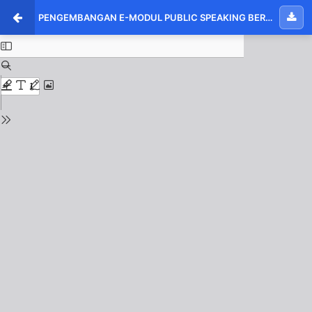
PENGEMBANGAN E-MODUL PUBLIC SPEAKING BERBASIS NILAI-NILAI KARAKTER SEBAGAI SUMBER BELAJAR MAHASISWA PADA UNIVERSITAS HANG TUAH PEKANBARU