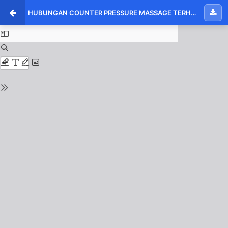
HUBUNGAN COUNTER PRESSURE MASSAGE TERHADAP INTENSITAS NYERI PERSALINAN PADA KALA 1 FASE AKTIF DI PRAKTIK MANDIRI BIDAN ERNITA KOTA PEKANBARU TAHUN 2023