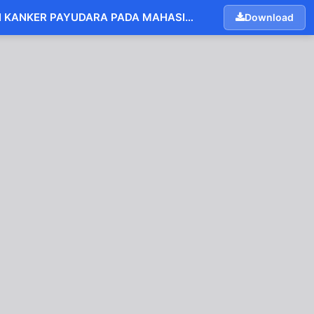
HUBUNGAN PENGETAHUAN, SIKAP, DAN MOTIVASI REMAJA TERHADAP PERILAKU SADARI SEBAGAI DETEKSI DINI KANKER PAYUDARA PADA MAHASISWI PROGRAM STUDI S1 KEBIDANAN UNIVERSITAS HANG TUAH PEKANBARU TAHUN 2024
Download