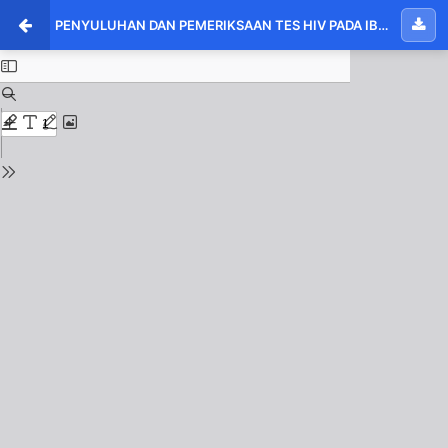
PENYULUHAN DAN PEMERIKSAAN TES HIV PADA IBU HAMIL DI KLINIK DINCE SAFRINA, SST