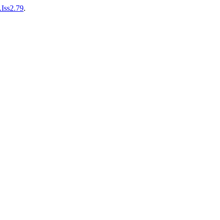
.Iss2.79
.