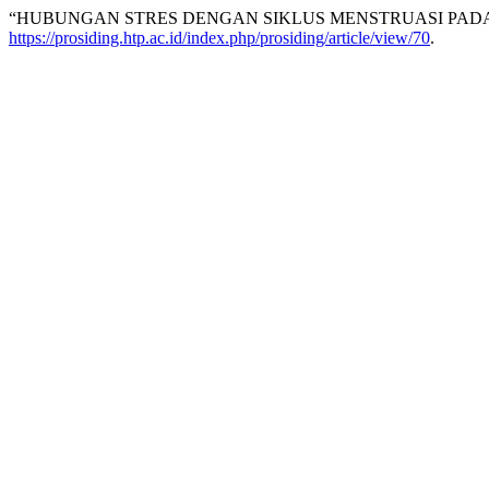
“HUBUNGAN STRES DENGAN SIKLUS MENSTRUASI PADA 
https://prosiding.htp.ac.id/index.php/prosiding/article/view/70
.