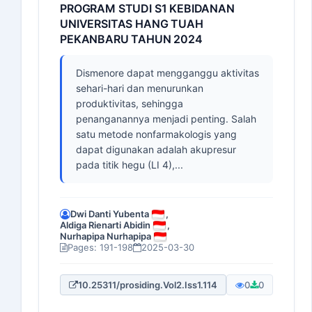
PROGRAM STUDI S1 KEBIDANAN
UNIVERSITAS HANG TUAH
PEKANBARU TAHUN 2024
Dismenore dapat mengganggu aktivitas
sehari-hari dan menurunkan
produktivitas, sehingga
penanganannya menjadi penting. Salah
satu metode nonfarmakologis yang
dapat digunakan adalah akupresur
pada titik hegu (LI 4),...
Dwi Danti Yubenta
,
Aldiga Rienarti Abidin
,
Nurhapipa Nurhapipa
Pages: 191-198
2025-03-30
10.25311/prosiding.Vol2.Iss1.114
0
0