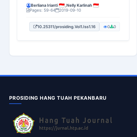
Berliana Irianti
,
Nelly Karlinah
Pages: 59-64
2019-09-10
10.25311/prosiding.Vol1.Iss1.16
0
0
PROSIDING HANG TUAH PEKANBARU