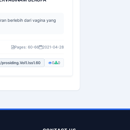
ran berlebih dari vagina yang
Pages: 60-66
2021-04-28
/prosiding.Vol1.Iss1.60
0
0