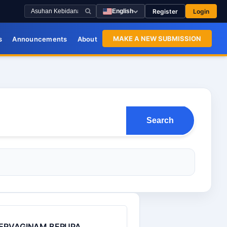
Register
Login
English
MAKE A NEW SUBMISSION
s
Announcements
About
Search
PERVAGINAM BERUPA