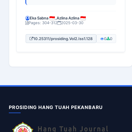
Eka Sabna
,
Azlina Azlina
Pages: 304-312
2025-03-30
10.25311/prosiding.Vol2.Iss1.128
0
0
PROSIDING HANG TUAH PEKANBARU