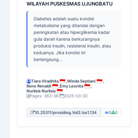
WILAYAH PUSKESMAS UJUNGBATU
Diabetes adalah suatu kondisi
metabolisme yang ditandai dengan
peningkatan atau hiperglikemia kadar
gula darah karena berkurangnya
produksi insulin, resistensi insulin, atau
keduanya. Jika kondisi ini
berlangsung...
Tiara Viradhita
,
Winda Septiani
,
Reno Renaldi
,
Emy Leonita
,
Nurlisis Nurlisis
Pages: 363-367
2025-03-30
10.25311/prosiding.Vol2.Iss1.134
0
0