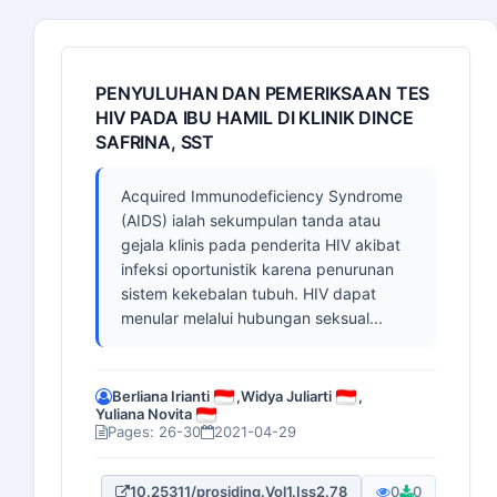
PENYULUHAN DAN PEMERIKSAAN TES
HIV PADA IBU HAMIL DI KLINIK DINCE
SAFRINA, SST
Acquired Immunodeficiency Syndrome
(AIDS) ialah sekumpulan tanda atau
gejala klinis pada penderita HIV akibat
infeksi oportunistik karena penurunan
sistem kekebalan tubuh. HIV dapat
menular melalui hubungan seksual...
Berliana Irianti
,
Widya Juliarti
,
Yuliana Novita
Pages: 26-30
2021-04-29
10.25311/prosiding.Vol1.Iss2.78
0
0