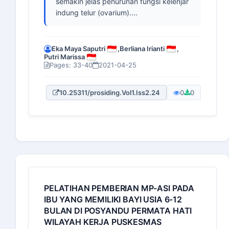
semakin jelas penurunan fungsi kelenjar
indung telur (ovarium)....
Eka Maya Saputri
,
Berliana Irianti
,
Putri Marissa
Pages: 33-40
2021-04-25
10.25311/prosiding.Vol1.Iss2.24
0
0
PELATIHAN PEMBERIAN MP-ASI PADA
IBU YANG MEMILIKI BAYI USIA 6-12
BULAN DI POSYANDU PERMATA HATI
WILAYAH KERJA PUSKESMAS