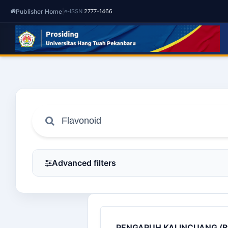
Publisher Home
|
e-ISSN
2777-1466
Advanced filters
PENGARUH KALINCUANG (By 