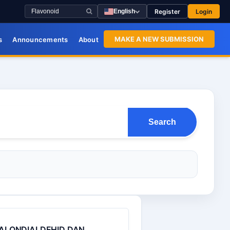
Register
Login
English
MAKE A NEW SUBMISSION
s
Announcements
About
Search
 MALONDIALDEHID DAN