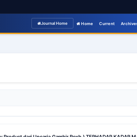
Journal Home
Home
Current
Archive
Product dari Uncaria Gambir Roxb.) TERHADAP KADAR