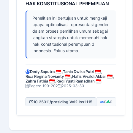
HAK KONSTITUSIONAL PEREMPUAN
Penelitian ini bertujuan untuk mengkaji
upaya optimalisasi representasi gender
dalam proses pemilihan umum sebagai
langkah strategis untuk memenuhi hak-
hak konstitusional perempuan di
Indonesia. Fokus utama...
Dedy Saputra
,
Tania Dwika Putri
,
Rica Regina Novianty
,
Hafis Vivaldi Akbar
,
Zahra Fathia
,
Regi Yusti Ramadhan
Pages: 199-202
2025-03-30
10.25311/prosiding.Vol2.Iss1.115
0
0