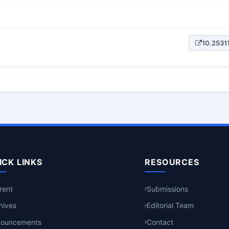
10.25311
ICK LINKS
RESOURCES
rent
Submissions
hives
Editorial Team
nouncements
Contact