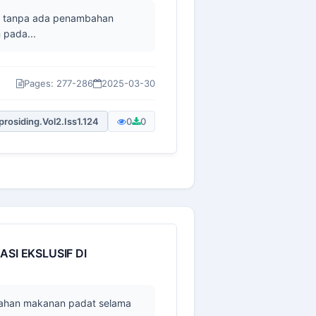
lan tanpa ada penambahan
 pada...
Pages: 277-286
2025-03-30
prosiding.Vol2.Iss1.124
0
0
SI EKSLUSIF DI
mbahan makanan padat selama