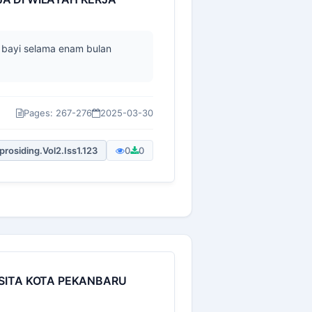
 bayi selama enam bulan
Pages: 267-276
2025-03-30
prosiding.Vol2.Iss1.123
0
0
OSITA KOTA PEKANBARU