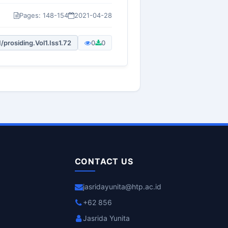
Pages: 148-154
2021-04-28
/prosiding.Vol1.Iss1.72
0
0
CONTACT US
jasridayunita@htp.ac.id
+62 856
Jasrida Yunita