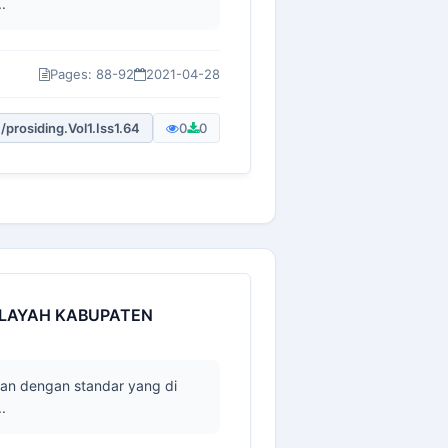
.
Pages: 88-92
2021-04-28
/prosiding.Vol1.Iss1.64
0
0
ILAYAH KABUPATEN
an dengan standar yang di
.