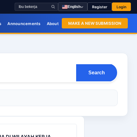
Register
Login
English
MAKE A NEW SUBMISSION
s
Announcements
About
Search
A DI WILAYAH KERJA