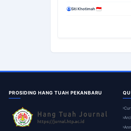
Siti Khotimah
PROSIDING HANG TUAH PEKANBARU
QU
Cur
Arc
An