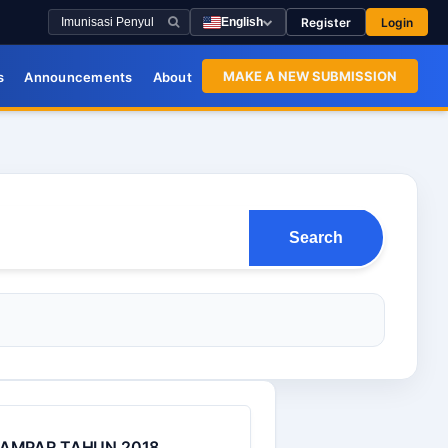
Register
Login
English
MAKE A NEW SUBMISSION
s
Announcements
About
Search
KAMPAR TAHUN 2018