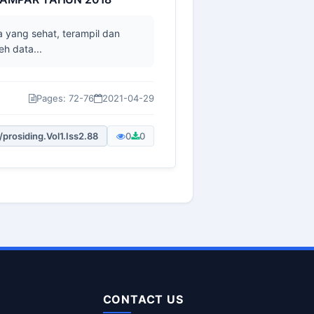
 yang sehat, terampil dan
h data...
Pages: 72-76
2021-04-29
/prosiding.Vol1.Iss2.88
0
0
CONTACT US