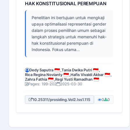
HAK KONSTITUSIONAL PEREMPUAN
Penelitian ini bertujuan untuk mengkaji
upaya optimalisasi representasi gender
dalam proses pemilihan umum sebagai
langkah strategis untuk memenuhi hak-
hak konstitusional perempuan di
Indonesia. Fokus utama...
Dedy Saputra
,
Tania Dwika Putri
,
Rica Regina Novianty
,
Hafis Vivaldi Akbar
,
Zahra Fathia
,
Regi Yusti Ramadhan
Pages: 199-202
2025-03-30
10.25311/prosiding.Vol2.Iss1.115
0
0