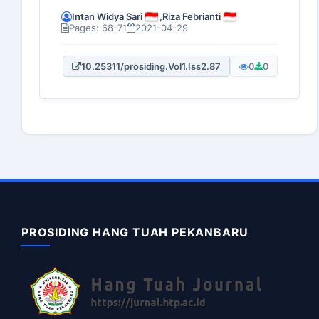
Intan Widya Sari
,
Riza Febrianti
Pages: 68-71
2021-04-29
10.25311/prosiding.Vol1.Iss2.87
0
0
PROSIDING HANG TUAH PEKANBARU