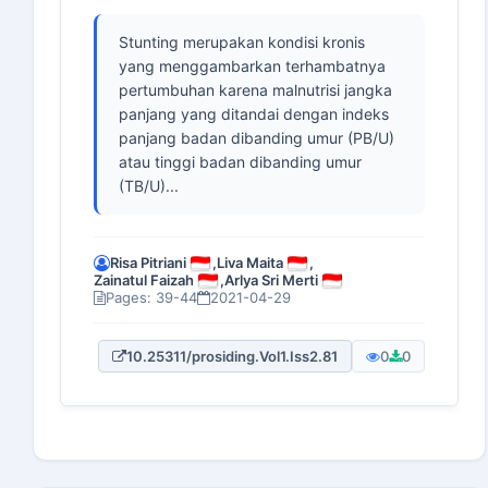
Stunting merupakan kondisi kronis
yang menggambarkan terhambatnya
pertumbuhan karena malnutrisi jangka
panjang yang ditandai dengan indeks
panjang badan dibanding umur (PB/U)
atau tinggi badan dibanding umur
(TB/U)...
Risa Pitriani
,
Liva Maita
,
Zainatul Faizah
,
Arlya Sri Merti
Pages: 39-44
2021-04-29
10.25311/prosiding.Vol1.Iss2.81
0
0