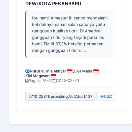
DEWI KOTA PEKANBARU
Ibu hamil trimester III sering mengalami
ketidaknyamanan salah satunya yaitu
gangguan kualitas tidur. Di Amerika,
gangguan tidur yang terjadi pada ibu
hamil TM III 97,3% bersifat permanen
dengan gangguan tidur di...
Nurul Kurnia Akhyar
,
Liva Maita
,
Kiki Megasari
Pages: 78-82
2025-03-30
10.25311/prosiding.Vol2.Iss1.107
0
0