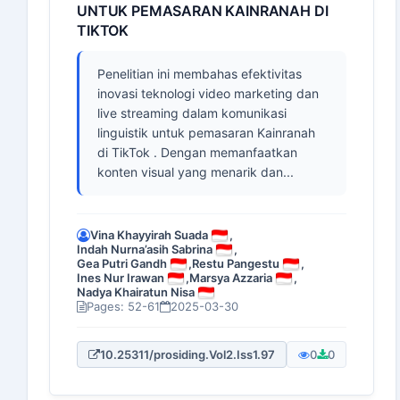
UNTUK PEMASARAN KAINRANAH DI
TIKTOK
Penelitian ini membahas efektivitas
inovasi teknologi video marketing dan
live streaming dalam komunikasi
linguistik untuk pemasaran Kainranah
di TikTok . Dengan memanfaatkan
konten visual yang menarik dan...
Vina Khayyirah Suada
,
Indah Nurna’asih Sabrina
,
Gea Putri Gandh
,
Restu Pangestu
,
Ines Nur Irawan
,
Marsya Azzaria
,
Nadya Khairatun Nisa
Pages: 52-61
2025-03-30
10.25311/prosiding.Vol2.Iss1.97
0
0