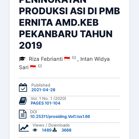
PRODUKSI ASI DI PMB
ERNITA AMD.KEB
PEKANBARU TAHUN
2019
Riza Febrianti
,
Intan Widya
Sari
Published
2021-04-28
Vol. 1 No. 1 (2020)
PAGES 101-104
DOI
10.25311/prosiding.Vol1.Iss1.66
Views / Downloads
1489
3668