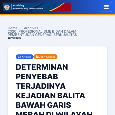
Home
/
Archives
/
2020: PROFESIONALISME BIDAN DALAM
/
PEMBENTUKAN GENERASI BERKUALITAS
Articles
Articles
Open Access
DETERMINAN
PENYEBAB
TERJADINYA
KEJADIAN BALITA
BAWAH GARIS
MERAH DI WILAYAH