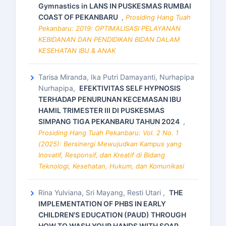
Gymnastics in LANS IN PUSKESMAS RUMBAI
COAST OF PEKANBARU
,
Prosiding Hang Tuah
Pekanbaru: 2019: OPTIMALISASI PELAYANAN
KEBIDANAN DAN PENDIDIKAN BIDAN DALAM
KESEHATAN IBU & ANAK
Tarisa Miranda, Ika Putri Damayanti, Nurhapipa
Nurhapipa,
EFEKTIVITAS SELF HYPNOSIS
TERHADAP PENURUNAN KECEMASAN IBU
HAMIL TRIMESTER III DI PUSKESMAS
SIMPANG TIGA PEKANBARU TAHUN 2024
,
Prosiding Hang Tuah Pekanbaru: Vol. 2 No. 1
(2025): Bersinergi Mewujudkan Kampus yang
Inovatif, Responsif, dan Kreatif di Bidang
Teknologi, Kesehatan, Hukum, dan Komunikasi
Rina Yulviana, Sri Mayang, Resti Utari ,
THE
IMPLEMENTATION OF PHBS IN EARLY
CHILDREN'S EDUCATION (PAUD) THROUGH
HOW TO WASH YOUR HANDS WITH SOAP