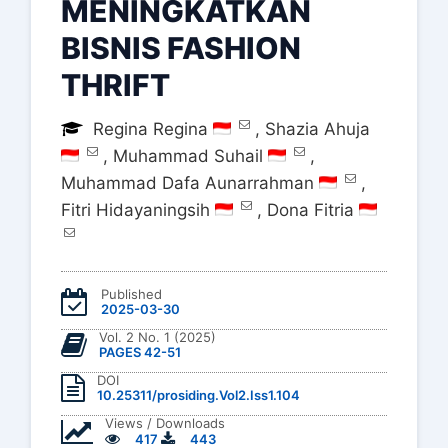
MENINGKATKAN
BISNIS FASHION
THRIFT
Regina Regina
,
Shazia Ahuja
,
Muhammad Suhail
,
Muhammad Dafa Aunarrahman
,
Fitri Hidayaningsih
,
Dona Fitria
Published
2025-03-30
Vol. 2 No. 1 (2025)
PAGES 42-51
DOI
10.25311/prosiding.Vol2.Iss1.104
Views / Downloads
417
443