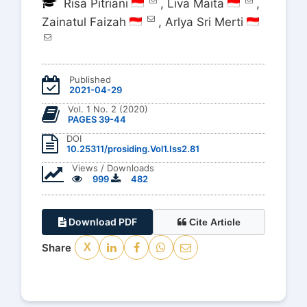
Risa Pitriani
,
Liva Maita
,
Zainatul Faizah
,
Arlya Sri Merti
Published
2021-04-29
Vol. 1 No. 2 (2020)
PAGES 39-44
DOI
10.25311/prosiding.Vol1.Iss2.81
Views / Downloads
999
482
Download PDF
Cite Article
Share
X